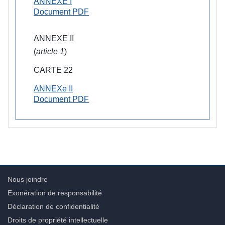
ANNEXE I
Document PDF
ANNEXE II
(
article 1
)
CARTE 22
ANNEXe II
Document PDF
Nous joindre
Exonération de responsabilité
Déclaration de confidentialité
Droits de propriété intellectuelle