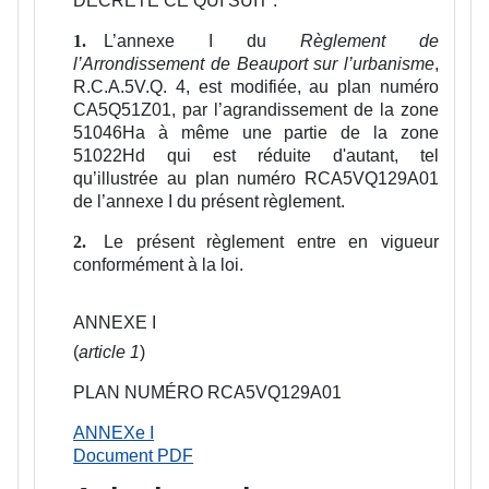
DÉCRÈTE CE QUI SUIT :
L’annexe I du
Règlement de
1.
l’Arrondissement de Beauport sur l’urbanisme
,
R.C.A.5V.Q. 4, est modifiée, au plan numéro
CA5Q51Z01, par l’agrandissement de la zone
51046Ha à même une partie de la zone
51022Hd qui est réduite d'autant, tel
qu’illustrée au plan numéro RCA5VQ129A01
de l’annexe I du présent règlement.
Le présent règlement entre en vigueur
2.
conformément à la loi.
ANNEXE I
(
article 1
)
PLAN NUMÉRO RCA5VQ129A01
ANNEXe I
Document PDF