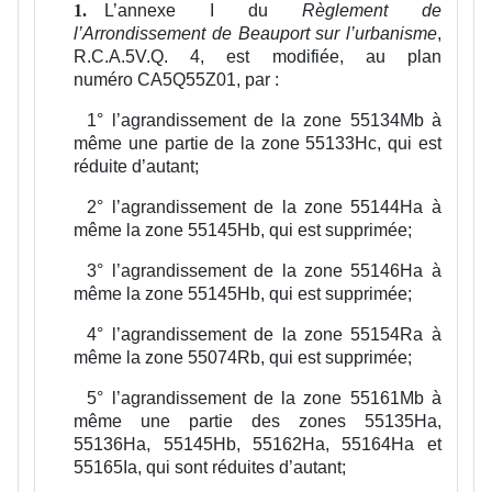
L’annexe I du
Règlement de
1.
l’Arrondissement de Beauport sur l’urbanisme
,
R.C.A.5V.Q. 4, est modifiée, au plan
numéro CA5Q55Z01, par :
1°
l’agrandissement de la zone 55134Mb à
même une partie de la zone 55133Hc, qui est
réduite d’autant;
2°
l’agrandissement de la zone 55144Ha à
même la zone 55145Hb, qui est supprimée;
3°
l’agrandissement de la zone 55146Ha à
même la zone 55145Hb, qui est supprimée;
4°
l’agrandissement de la zone 55154Ra à
même la zone 55074Rb, qui est supprimée;
5°
l’agrandissement de la zone 55161Mb à
même une partie des zones 55135Ha,
55136Ha, 55145Hb, 55162Ha, 55164Ha et
55165Ia, qui sont réduites d’autant;