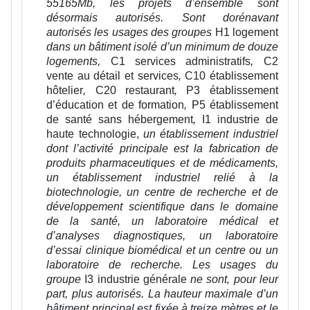
55165Mb, les projets d’ensemble sont
désormais autorisés. Sont dorénavant
autorisés les usages des groupes
H1 logement
dans un bâtiment isolé d’un minimum de douze
logements,
C1 services administratifs
,
C2
vente au détail et services
,
C10 établissement
hôtelier
,
C20 restaurant
,
P3 établissement
d’éducation et de formation
,
P5 établissement
de santé sans hébergement
,
I1 industrie de
haute technologie,
un établissement industriel
dont l’activité principale est la fabrication de
produits pharmaceutiques et de médicaments,
un établissement industriel relié à la
biotechnologie, un centre de recherche et de
développement scientifique dans le domaine
de la santé, un laboratoire médical et
d’analyses diagnostiques, un laboratoire
d’essai clinique biomédical et un centre ou un
laboratoire de recherche
. Les usages du
groupe
I3 industrie générale
ne sont, pour leur
part, plus autorisés.
La hauteur maximale d’un
bâtiment principal est fixée à treize mètres et le