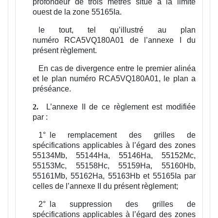
profondeur de trois mètres situé à la limite
ouest de la zone 55165Ia.
le tout, tel qu’illustré au plan
numéro RCA5VQ180A01 de l’annexe I du
présent règlement.
En cas de divergence entre le premier alinéa
et le plan numéro RCA5VQ180A01, le plan a
préséance.
L’annexe II de ce règlement est modifiée
2.
par :
1°
le remplacement des grilles de
spécifications applicables à l’égard des zones
55134Mb, 55144Ha, 55146Ha, 55152Mc,
55153Mc, 55158Hc, 55159Ha, 55160Hb,
55161Mb, 55162Ha, 55163Hb et 55165Ia par
celles de l’annexe II du présent règlement;
2°
la suppression des grilles de
spécifications applicables à l’égard des zones