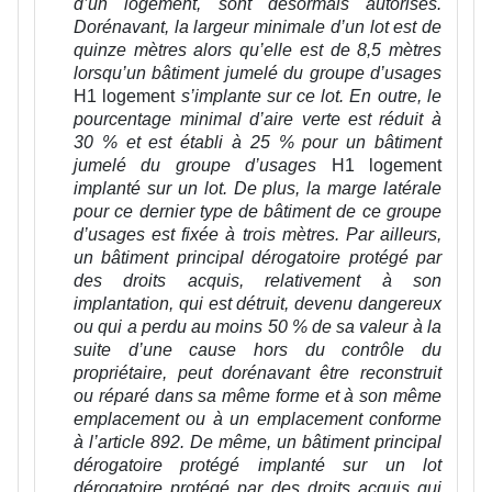
d’un logement, sont désormais autorisés.
Dorénavant, la largeur minimale d’un lot est de
quinze mètres alors qu’elle est de 8,5 mètres
lorsqu’un bâtiment jumelé du groupe d’usages
H1 logement
s’implante sur ce lot. En outre, le
pourcentage minimal d’aire verte est réduit à
30 % et est établi à 25 % pour un bâtiment
jumelé du groupe d’usages
H1 logement
implanté sur un lot
. De plus, la marge latérale
pour ce dernier type de bâtiment de ce groupe
d’usages est fixée à trois mètres. Par ailleurs,
un bâtiment principal dérogatoire protégé par
des droits acquis, relativement à son
implantation, qui est détruit, devenu dangereux
ou qui a perdu au moins 50 % de sa valeur à la
suite d’une cause hors du contrôle du
propriétaire, peut dorénavant être reconstruit
ou réparé dans sa même forme et à son même
emplacement ou à un emplacement conforme
à l’article 892. De même, un bâtiment principal
dérogatoire protégé implanté sur un lot
dérogatoire protégé par des droits acquis qui