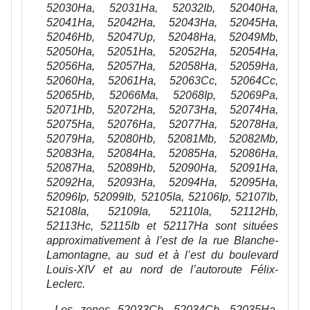
52030Ha, 52031Ha, 52032Ib, 52040Ha,
52041Ha, 52042Ha, 52043Ha, 52045Ha,
52046Hb, 52047Up, 52048Ha, 52049Mb,
52050Ha, 52051Ha, 52052Ha, 52054Ha,
52056Ha, 52057Ha, 52058Ha, 52059Ha,
52060Ha, 52061Ha, 52063Cc, 52064Cc,
52065Hb, 52066Ma, 52068Ip, 52069Pa,
52071Hb, 52072Ha, 52073Ha, 52074Ha,
52075Ha, 52076Ha, 52077Ha, 52078Ha,
52079Ha, 52080Hb, 52081Mb, 52082Mb,
52083Ha, 52084Ha, 52085Ha, 52086Ha,
52087Ha, 52089Hb, 52090Ha, 52091Ha,
52092Ha, 52093Ha, 52094Ha, 52095Ha,
52096Ip, 52099Ib, 52105Ia, 52106Ip, 52107Ib,
52108Ia, 52109Ia, 52110Ia, 52112Hb,
52113Hc, 52115Ib et 52117Ha sont situées
approximativement à l’est de la rue Blanche-
Lamontagne, au sud et à l’est du boulevard
Louis-XIV et au nord de l’autoroute Félix-
Leclerc.
Les zones 52033Cb, 52034Cb, 52035Ha,