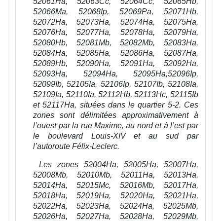
52061Ha, 52063Cc, 52064Cc, 52065Hb,
52066Ma, 52068Ip, 52069Pa, 52071Hb,
52072Ha, 52073Ha, 52074Ha, 52075Ha,
52076Ha, 52077Ha, 52078Ha, 52079Ha,
52080Hb, 52081Mb, 52082Mb, 52083Ha,
52084Ha, 52085Ha, 52086Ha, 52087Ha,
52089Hb, 52090Ha, 52091Ha, 52092Ha,
52093Ha, 52094Ha, 52095Ha,52096Ip,
52099Ib, 52105Ia, 52106Ip, 52107Ib, 52108Ia,
52109Ia, 52110Ia, 52112Hb, 52113Hc, 52115Ib
et 52117Ha, situées dans le quartier 5-2. Ces
zones sont délimitées approximativement à
l’ouest par la rue Maxime, au nord et à l’est par
le boulevard Louis-XIV et au sud par
l’autoroute Félix-Leclerc.
Les zones 52004Ha, 52005Ha, 52007Ha,
52008Mb, 52010Mb, 52011Ha, 52013Ha,
52014Ha, 52015Mc, 52016Mb, 52017Ha,
52018Ha, 52019Ha, 52020Ha, 52021Ha,
52022Ha, 52023Ha, 52024Ha, 52025Mb,
52026Ha, 52027Ha, 52028Ha, 52029Mb,