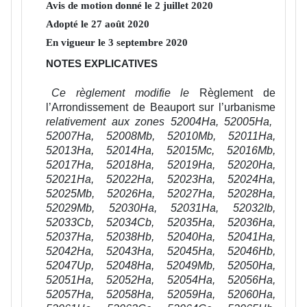
Avis de motion donné le
2
juillet
2020
Adopté le
27
août
2020
En vigueur le
3
septembre
2020
NOTES EXPLICATIVES
Ce règlement modifie le
Règlement de
l’Arrondissement de Beauport sur l’urbanisme
relativement aux zones 52004Ha, 52005Ha,
52007Ha, 52008Mb, 52010Mb, 52011Ha,
52013Ha, 52014Ha, 52015Mc, 52016Mb,
52017Ha, 52018Ha, 52019Ha, 52020Ha,
52021Ha, 52022Ha, 52023Ha, 52024Ha,
52025Mb, 52026Ha, 52027Ha, 52028Ha,
52029Mb, 52030Ha, 52031Ha, 52032Ib,
52033Cb, 52034Cb, 52035Ha, 52036Ha,
52037Ha, 52038Hb, 52040Ha, 52041Ha,
52042Ha, 52043Ha, 52045Ha, 52046Hb,
52047Up, 52048Ha, 52049Mb, 52050Ha,
52051Ha, 52052Ha, 52054Ha, 52056Ha,
52057Ha, 52058Ha, 52059Ha, 52060Ha,