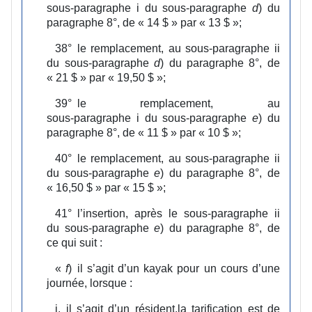
sous‑paragraphe i du sous‑paragraphe
d
) du
paragraphe 8°, de « 14 $ » par « 13 $ »;
38°
le remplacement, au sous‑paragraphe ii
du sous‑paragraphe
d
) du paragraphe 8°, de
« 21 $ » par « 19,50 $ »;
39°
le remplacement, au
sous‑paragraphe i du sous‑paragraphe
e
) du
paragraphe 8°, de « 11 $ » par « 10 $ »;
40°
le remplacement, au sous‑paragraphe ii
du sous‑paragraphe
e
) du paragraphe 8°, de
« 16,50 $ » par « 15 $ »;
41°
l’insertion, après le sous‑paragraphe ii
du sous‑paragraphe
e
) du paragraphe 8°, de
ce qui suit :
«
f
)
il s’agit d’un kayak pour un cours d’une
journée, lorsque :
i.
il s’agit d’un résident,la tarification est de