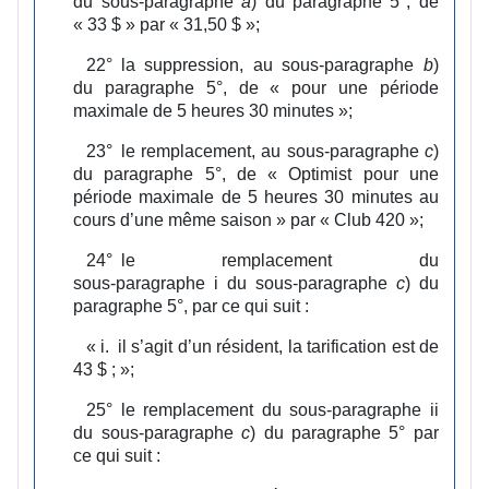
du sous‑paragraphe
a
) du paragraphe 5°, de
« 33 $ » par « 31,50 $ »;
22°
la suppression, au sous‑paragraphe
b
)
du paragraphe 5°, de « pour une période
maximale de 5 heures 30 minutes »;
23°
le remplacement, au sous‑paragraphe
c
)
du paragraphe 5°, de « Optimist pour une
période maximale de 5 heures 30 minutes au
cours d’une même saison » par « Club 420 »;
24°
le remplacement du
sous‑paragraphe i du sous‑paragraphe
c
) du
paragraphe 5°, par ce qui suit :
«
i.
il s’agit d’un résident, la tarification est de
43 $ ;
»;
25°
le remplacement du sous‑paragraphe ii
du sous‑paragraphe
c
) du paragraphe 5° par
ce qui suit :