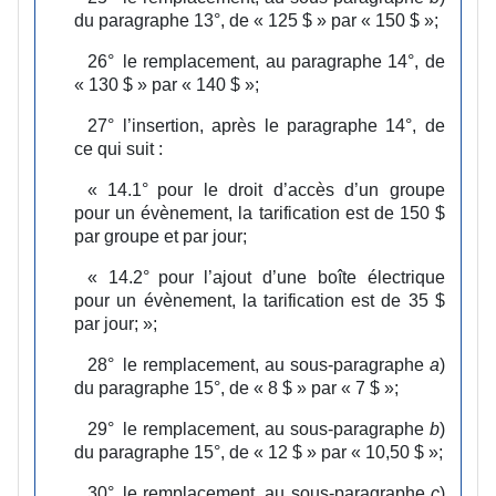
du paragraphe 13°, de « 125 $ » par « 150 $ »;
26°
le remplacement, au paragraphe 14°, de
« 130 $ » par « 140 $ »;
27°
l’insertion, après le paragraphe 14°, de
ce qui suit :
«
14.1°
pour le droit d’accès d’un groupe
pour un évènement, la tarification est de 150 $
par groupe et par jour;
«
14.2°
pour l’ajout d’une boîte électrique
pour un évènement, la tarification est de 35 $
par jour;
»;
28°
le remplacement, au sous‑paragraphe
a
)
du paragraphe 15°, de « 8 $ » par « 7 $ »;
29°
le remplacement, au sous‑paragraphe
b
)
du paragraphe 15°, de « 12 $ » par « 10,50 $ »;
30°
le remplacement, au sous‑paragraphe
c
)