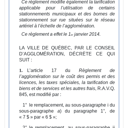
Ce règlement modifie également la tarification
applicable pour l’utilisation de certains
stationnements municipaux et des bornes de
stationnement sur rue situées sur le réseau
artériel à l’échelle de l’agglomération.
Ce règlement a effet le 1
janvier 2014.
er
LA VILLE DE QUÉBEC, PAR LE CONSEIL
D’AGGLOMÉRATION, DÉCRÈTE CE QUI
SUIT :
L’article 17 du
Règlement de
1.
l’agglomération sur le
coût des permis et des
licences, les taxes spéciales, la tarification de
biens et de services et les autres frais
, R.A.V.Q.
845, est modifié par :
1°
le remplacement, au sous‑paragraphe i du
sous‑paragraphe
a
) du paragraphe 1°, de
« 7 $ » par « 6 $ »;
2°
le remplacement, au sous‑paragraphe ii