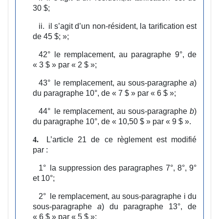
30 $;
ii.
il s’agit d’un non‑résident, la tarification est
de 45 $;
»;
42°
le remplacement, au paragraphe 9°, de
« 3 $ » par « 2 $ »;
43°
le remplacement, au sous‑paragraphe
a
)
du paragraphe 10°, de « 7 $ » par « 6 $ »;
44°
le remplacement, au sous‑paragraphe
b
)
du paragraphe 10°, de « 10,50 $ » par « 9 $ ».
L’article 21 de ce règlement est modifié
4.
par :
1°
la suppression des paragraphes 7°, 8°, 9°
et 10°;
2°
le remplacement, au sous‑paragraphe i du
sous‑paragraphe
a
) du paragraphe 13°, de
« 6 $ » par « 5 $ »;