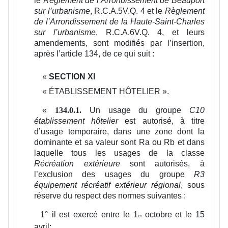
le
Règlement de l’Arrondissement de Beauport
sur l’urbanisme
, R.C.A.5V.Q. 4 et le
Règlement
de l’Arrondissement de la Haute-Saint-Charles
sur l’urbanisme
, R.C.A.6V.Q. 4, et leurs
amendements, sont modifiés par l’insertion,
après l’article 134, de ce qui suit :
«
SECTION XI
«
ÉTABLISSEMENT HÔTELIER ».
«
Un usage du groupe
C10
134.0.1.
établissement hôtelier
est autorisé, à titre
d’usage temporaire, dans une zone dont la
dominante et sa valeur sont Ra ou Rb et dans
laquelle tous les usages de la classe
Récréation extérieure
sont autorisés, à
l’exclusion des usages du groupe
R3
équipement récréatif extérieur régional
, sous
réserve du respect des normes suivantes :
1°
il est exercé entre le 1
octobre et le 15
er
avril;