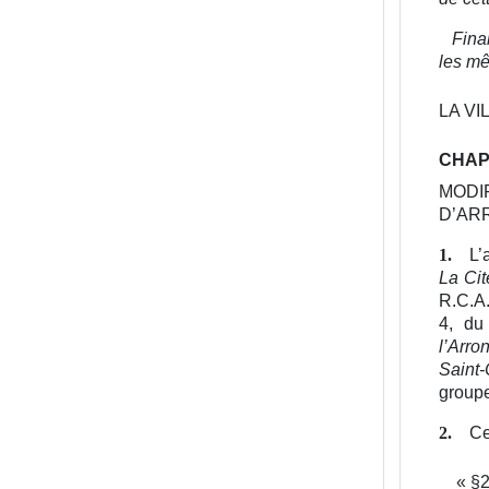
Fina
les mê
LA VI
CHAPI
MODI
D’AR
L’
1.
La Cit
R.C.A
4, d
l’Arro
Saint-
group
Ce
2.
«
§2