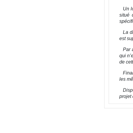
Un l
situé
spécif
La d
est su
Par 
qui n’
de cet
Fina
les mê
Disp
projet