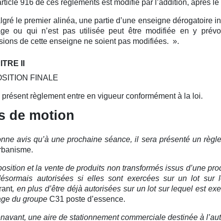
article 916 de ces règlements est modifié par l’addition, après le
gré le premier alinéa, une partie d’une enseigne dérogatoire ins
ge ou qui n’est pas utilisée peut être modifiée en y pré
ions de cette enseigne ne soient pas modifiées.
».
TRE II
SITION FINALE
 présent règlement entre en vigueur conformément à la loi.
s de motion
nne avis qu’à une prochaine séance, il sera présenté un règl
urbanisme.
position et la vente de produits non transformés issus d’une pro
désormais autorisées si elles sont exercées sur un lot su
rant
, en plus d’être déjà autorisées sur un lot sur lequel est e
age du groupe
C31 poste d’essence.
navant, une aire de stationnement commerciale destinée à l’aut