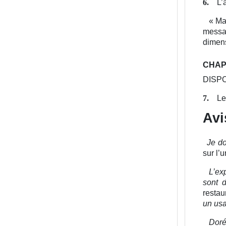
L’
6.
«
Mal
messa
dimens
CHAPI
DISPO
Le
7.
Avi
Je do
sur l’
L’ex
sont 
restau
un us
Doré