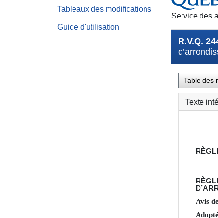
Tableaux des modifications
Service des a
Guide d'utilisation
R.V.Q. 24
d’arrondis
Table des 
Texte int
RÈGL
RÈGL
D’ARR
Avis d
Adopté