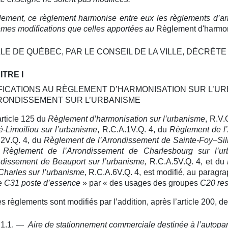
lement, ce règlement harmonise entre eux les règlements d’arr
mes modifications que celles apportées au
Règlement d'harmon
LLE DE QUÉBEC, PAR LE CONSEIL DE LA VILLE, DÉCRÈTE 
TRE I
FICATIONS AU RÈGLEMENT D’HARMONISATION SUR L’U
RONDISSEMENT SUR L’URBANISME
article 125 du
Règlement d’harmonisation sur l’urbanisme
, R.V.
é-Limoiliou sur l’urbanisme
, R.C.A.1V.Q. 4, du
Règlement de l’
.2V.Q. 4, du
Règlement de l’Arrondissement de Sainte-Foy−Sil
u
Règlement de l’Arrondissement de Charlesbourg sur l’ur
ndissement de Beauport sur l’urbanisme,
R.C.A.5V.Q. 4
, et du
Charles sur l’urbanisme
, R.C.A.6V.Q. 4, est modifié, au parag
e
C31 poste d’essence
» par « des usages des groupes
C20 res
s règlements sont modifiés par l’addition, après l’article 200, de
1.1. —
Aire de stationnement commerciale destinée à l’autopa