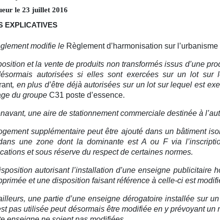
ueur le
23
juillet
2016
 EXPLICATIVES
glement modifie le
Règlement d’harmonisation sur l’urbanisme
position et la vente de produits non transformés issus d’une pro
désormais autorisées si elles sont exercées sur un lot su
rant
, en plus d’être déjà autorisées sur un lot sur lequel est e
age du groupe
C31 poste d’essence.
navant, une aire de stationnement commerciale destinée à l’aut
ogement supplémentaire peut être ajouté dans un bâtiment is
 dans une zone
dont la dominante est A ou F via l’inscript
ications et sous réserve du respect de certaines normes.
isposition autorisant l’installation d’une enseigne publicitaire 
pprimée et une disposition faisant référence à celle-ci est modi
ailleurs, une partie d’une enseigne dérogatoire installée sur u
est pas utilisée peut désormais être modifiée en y prévoyant 
te enseigne ne soient pas modifiées.