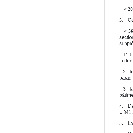
«
20
Ce
3.
«
56
sectio
supplé
1°
u
la dom
2°
l
paragr
3°
l
bâtime
L’
4.
« 841 
La
5.