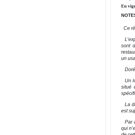
En vig
NOTES
Ce rè
L’ex
sont 
restau
un us
Doré
Un l
situé
spécif
La d
est su
Par 
qui n’
de cet