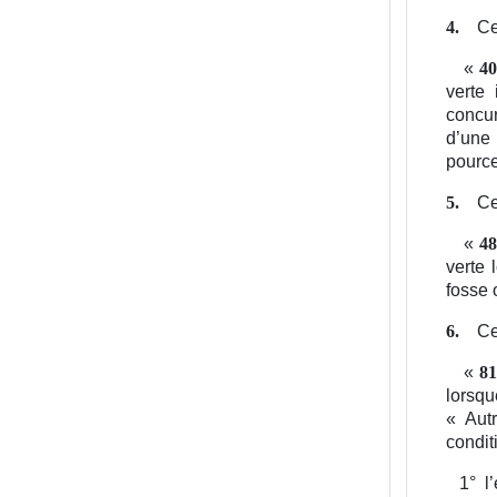
Ce
4.
«
40
verte 
concur
d’une 
pource
Ce
5.
«
48
verte 
fosse 
Ce
6.
«
81
lorsqu
« Autr
condit
1°
l