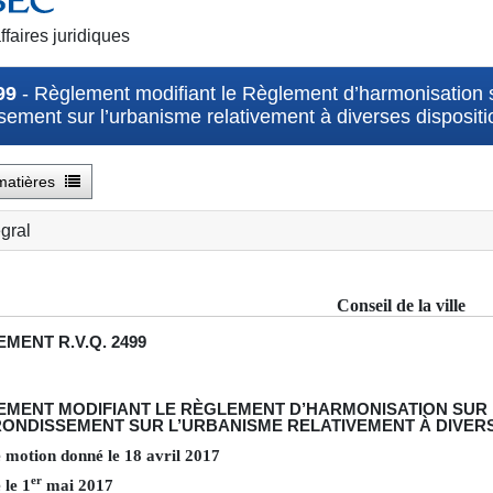
ffaires juridiques
99
- Règlement modifiant le Règlement d’harmonisation s
sement sur l’urbanisme relativement à diverses dispositi
matières
égral
Conseil de la ville
EMENT
R.V.Q. 2499
EMENT MODIFIANT LE RÈGLEMENT D’HARMONISATION SUR 
ONDISSEMENT SUR L’URBANISME RELATIVEMENT À DIVERS
e motion donné le
18
avril
2017
er
 le
1
mai
2017