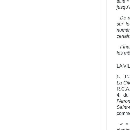
telle 
jusqu’
De p
sur l
numéri
certai
Fina
les mê
LA VI
L’
1.
La Cit
R.C.A
4, d
l’Arro
Saint-
commer
«
« 
planta