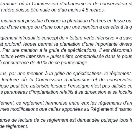
 territoire où la Commission d’urbanisme et de conservation
arrière puisse être nulle ou d’au moins 4,5 mètres.
t maintenant possible d’exiger la plantation d’arbres en fosse ou
rieur d’une marge ou d’une cour par une mention à cet effet à la gr
glement introduit le concept de « toiture verte intensive » à sav
at profond, lequel permet la plantation d’une importante diver
. Par une mention à la grille de spécifications, il est désorma
« toiture verte intensive » puisse être comptabilisée dans le pou
à concurrence de 40 % de ce pourcentage.
lus, par une mention à la grille de spécifications, le règleme
e territoire où la Commission d’urbanisme et de conserva
que peut être autorisée lorsque l’enseigne n’est pas utilisée c
ns paramètres d’implantation relatifs à sa dimension et sa localis
lement, ce règlement harmonise entre eux les règlements d’arr
mes modifications que celles apportées au
Règlement d’harmon
ense de lecture de ce règlement est demandée puisque tous l
 de règlement.