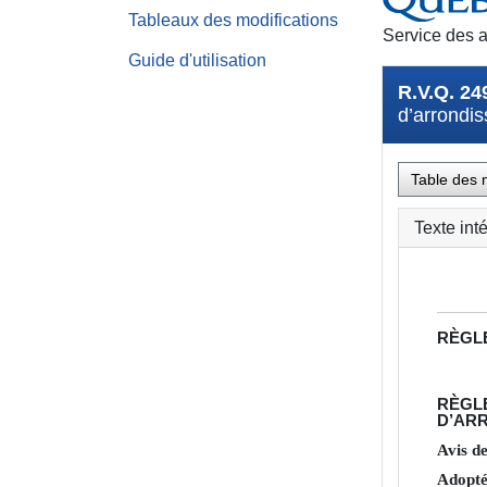
Tableaux des modifications
Service des a
Guide d'utilisation
R.V.Q. 24
d’arrondis
Table des 
Texte int
RÈGL
RÈGL
D’ARR
Avis d
Adopté