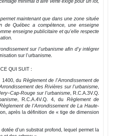
rcentage minimal d’aire verte exigé pour un lot,
nt permet maintenant que dans une zone située
tion de Québec a compétence, une enseigne
omme enseigne publicitaire et qu’elle respecte
ation.
ondissement sur l’urbanisme afin d’y intégrer
isation sur l’urbanisme
.
CE QUI SUIT :
. 1400, du
Règlement de l’Arrondissement de
Arrondissement des Rivières sur l’urbanisme
,
lery−Cap-Rouge sur l’urbanisme
, R.C.A.3V.Q.
banisme
, R.C.A.4V.Q. 4, du
Règlement de
Règlement de l’Arrondissement de La Haute-
tion, après la définition de « tige de dimension
, dotée d’un substrat profond, lequel permet la
s et des arbres;
».