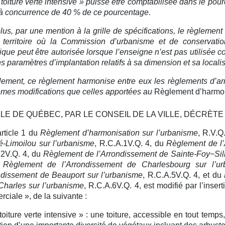
« toiture verte intensive » puisse être comptabilisée dans le pou
à concurrence de 40 % de ce pourcentage.
lus, par une mention à la grille de spécifications, le règleme
e territoire où la Commission d’urbanisme et de conserva
que peut être autorisée lorsque l’enseigne n’est pas utilisée c
ns paramètres d’implantation relatifs à sa dimension et sa localis
lement, ce règlement harmonise entre eux les règlements d’arr
mes modifications que celles apportées au
Règlement d’harmon
LLE DE QUÉBEC, PAR LE CONSEIL DE LA VILLE, DÉCRÈTE 
article 1 du
Règlement d’harmonisation sur l’urbanisme
, R.V.Q
é-Limoilou sur l’urbanisme
, R.C.A.1V.Q. 4, du
Règlement de l’
.2V.Q. 4, du
Règlement de l’Arrondissement de Sainte-Foy−Sil
u
Règlement de l’Arrondissement de Charlesbourg sur l’ur
ndissement de Beauport sur l’urbanisme
, R.C.A.5V.Q. 4, et du
Charles sur l’urbanisme
, R.C.A.6V.Q. 4, est modifié par l’inser
ciale », de la suivante :
toiture verte intensive » :
une toiture, accessible en tout temps
tion d’une importante diversité de végétaux incluant des arbuste