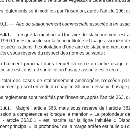
s règlements sont modifiés par l’insertion, après l’article 196, d
0.1. —
Aire de stationnement commerciale associée à un usag
Lorsque la mention « Une aire de stationnement est 
6.0.1.
e 196.0.1 » est inscrite sur la ligne intitulée « Usage associé » d
 de spécifications, l’exploitation d’une aire de stationnement c
tion
, sous réserve du respect des normes suivants :
n bâtiment principal dans lequel s’exerce un autre usage qu
ciale est construit sur le lot où l’usage associé est exercé;
e total des cases de stationnement aménagées n’excède pa
nnement prescrit en vertu du chapitre XII pour desservir l’usage p
s règlements sont modifiés par l’insertion, après l’article 363, du
Malgré l’article 363, mais sous réserve de l’article 36
3.0.1.
sion a compétence et lorsque la mention « La profondeur de 
 - article 363.0.1 » est inscrite sur la ligne intitulée « Dispo
ment principal », la profondeur de la marge arrière est nulle ou 