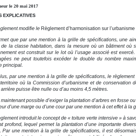
ueur le
20
mai
2017
 EXPLICATIVES
glement modifie le
Règlement d’harmonisation sur l’urbanisme
ermet que par une mention à la grille de spécifications, une a
 de la classe habitation, dans la mesure où un bâtiment où
nnement est construit sur le lot où l’usage associé est exerc
gées ne peut toutefois excéder le double du nombre maxima
e principal.
lus, par une mention à la grille de spécifications, le règleme
 territoire où la Commission d’urbanisme et de conservation
arrière puisse être nulle ou d’au moins 4,5 mètres.
t maintenant possible d’exiger la plantation d’arbres en fosse ou
rieur d’une marge ou d’une cour par une mention à cet effet à la gr
glement introduit le concept de « toiture verte intensive » à sav
at profond, lequel permet la plantation d’une importante diver
. Par une mention à la grille de spécifications, il est désorma