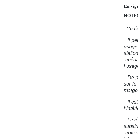
En vig
NOTES
Ce rè
Il p
usage
statio
aména
l’usag
De p
sur le
marge 
Il es
l’inté
Le rè
substr
arbres