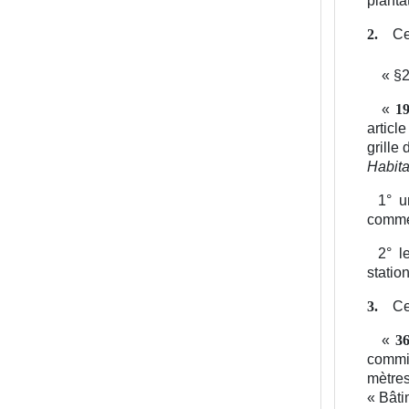
Ce
2.
«
§2
«
19
articl
grille
Habita
1°
u
commer
2°
l
statio
Ce
3.
«
36
commis
mètres
« Bâti