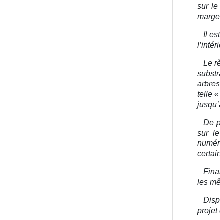
sur le
marge 
Il es
l’inté
Le rè
substr
arbres
telle 
jusqu’
De p
sur l
numéri
certai
Fina
les mê
Disp
projet