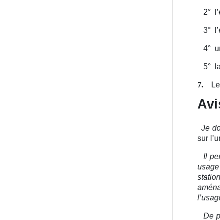
2°
l
3°
l
4°
u
5°
l
Le
7.
Avi
Je do
sur l’
Il p
usage
statio
aména
l’usag
De p