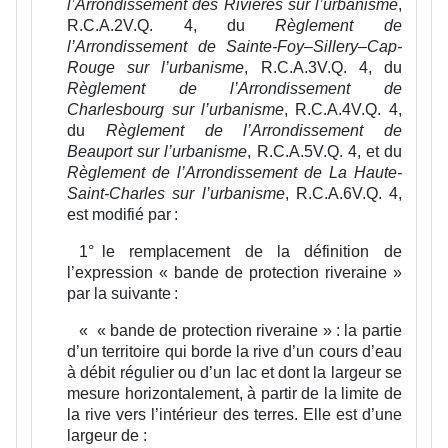
l’Arrondissement des Rivières sur l’urbanisme
,
R.C.A.2V.Q. 4, du
Règlement de
l’Arrondissement de Sainte‑Foy–Sillery–Cap-
Rouge sur l’urbanisme
, R.C.A.3V.Q. 4, du
Règlement de l’Arrondissement de
Charlesbourg sur l’urbanisme
, R.C.A.4V.Q. 4,
du
Règlement de l’Arrondissement de
Beauport sur l’urbanisme
, R.C.A.5V.Q. 4, et du
Règlement de l’Arrondissement de La Haute-
Saint-Charles sur l’urbanisme
, R.C.A.6V.Q. 4,
est modifié par :
1°
le remplacement de la définition de
l’expression « bande de protection riveraine »
par la suivante :
«
« bande de protection riveraine » :
la partie
d’un territoire qui borde la rive d’un cours d’eau
à débit régulier ou d’un lac et dont la largeur se
mesure horizontalement, à partir de la limite de
la rive vers l’intérieur des terres. Elle est d’une
largeur de :