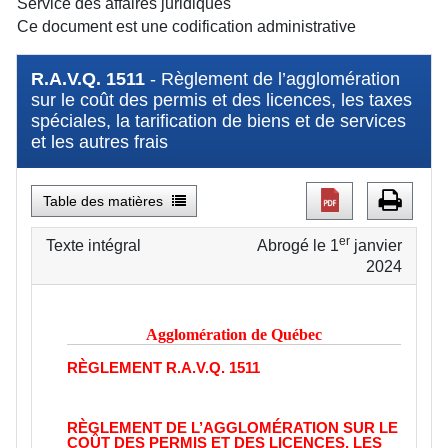
Service des affaires juridiques
Ce document est une codification administrative
R.A.V.Q. 1511
- Règlement de l’agglomération
sur le coût des permis et des licences, les taxes
spéciales, la tarification de biens et de services
et les autres frais
Table des matières
er
Texte intégral
Abrogé le 1
janvier
2024
Agglomération de Québec
RÈGLEMENT
R.A.V.Q. 1511
RÈGLEMENT DE L’AGGLOMÉRATION SUR LE
COÛT DES PERMIS ET DES LICENCES, LES