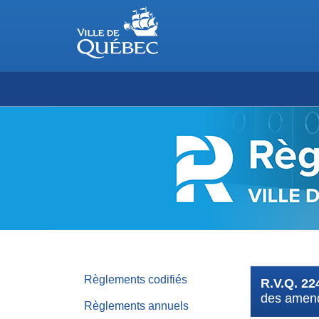
RÈGLEMENTS
DE
LA
VILLE
DE
QUÉBEC
Règlements codifiés
R.V.Q. 22
des amen
Règlements annuels