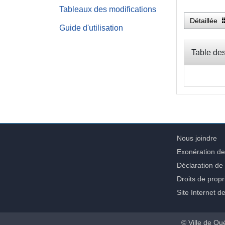
Tableaux des modifications
Détaillée
Guide d'utilisation
Table des
Nous joindre
Exonération de
Déclaration de 
Droits de propri
Site Internet d
© Ville de Qu