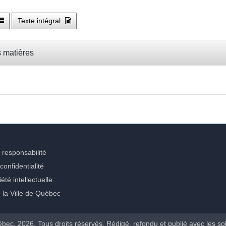
Texte intégral
 matières
 responsabilité
confidentialité
été intellectuelle
e la Ville de Québec
ébec, 2026. Tous droits réservés. Rédigé, refondu et publié avec les so