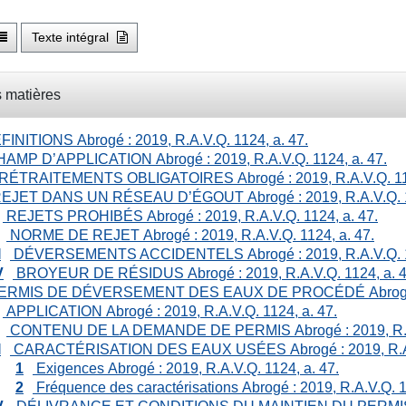
Texte intégral
 matières
FINITIONS
Abrogé : 2019, R.A.V.Q. 1124, a. 47.
AMP D’APPLICATION
Abrogé : 2019, R.A.V.Q. 1124, a. 47.
RÉTRAITEMENTS OBLIGATOIRES
Abrogé : 2019, R.A.V.Q. 11
EJET DANS UN RÉSEAU D’ÉGOUT
Abrogé : 2019, R.A.V.Q. 
REJETS PROHIBÉS
Abrogé : 2019, R.A.V.Q. 1124, a. 47.
NORME DE REJET
Abrogé : 2019, R.A.V.Q. 1124, a. 47.
I
DÉVERSEMENTS ACCIDENTELS
Abrogé : 2019, R.A.V.Q. 
V
BROYEUR DE RÉSIDUS
Abrogé : 2019, R.A.V.Q. 1124, a. 4
ERMIS DE DÉVERSEMENT DES EAUX DE PROCÉDÉ
Abrogé
APPLICATION
Abrogé : 2019, R.A.V.Q. 1124, a. 47.
CONTENU DE LA DEMANDE DE PERMIS
Abrogé : 2019, R.
I
CARACTÉRISATION DES EAUX USÉES
Abrogé : 2019, R.A
1
Exigences
Abrogé : 2019, R.A.V.Q. 1124, a. 47.
2
Fréquence des caractérisations
Abrogé : 2019, R.A.V.Q. 1
V
DÉLIVRANCE ET CONDITIONS DU MAINTIEN DU PERMI