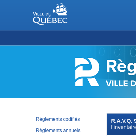
RÈGLEMENTS
DE
LA
VILLE
DE
QUÉBEC
Règlements codifiés
R.A.V.Q. 
l’inventai
Règlements annuels