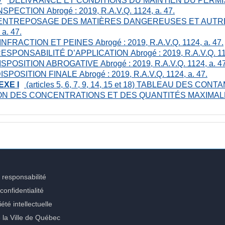
NSPECTION
Abrogé : 2019, R.A.V.Q. 1124, a. 47.
ENTREPOSAGE DES MATIÈRES DANGEREUSES ET AUTR
 a. 47.
INFRACTION ET PEINES
Abrogé : 2019, R.A.V.Q. 1124, a. 47.
ESPONSABILITÉ D’APPLICATION
Abrogé : 2019, R.A.V.Q. 11
ISPOSITION ABROGATIVE
Abrogé : 2019, R.A.V.Q. 1124, a. 47
ISPOSITION FINALE
Abrogé : 2019, R.A.V.Q. 1124, a. 47.
XE I
(articles 5, 6, 7, 9, 14, 15 et 18)
TABLEAU DES CONTAM
ON DES CONCENTRATIONS ET DES QUANTITÉS MAXIMA
 responsabilité
confidentialité
été intellectuelle
e la Ville de Québec