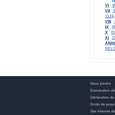
VI
I
VII
1124,
VIII
IX
R
X
D
XI
D
ANNE
SEL
Nous joindre
Exonération de
Déclaration de 
Droits de propri
Site Internet d