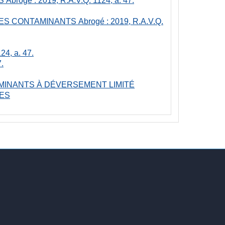
ES CONTAMINANTS
Abrogé : 2019, R.A.V.Q.
24, a. 47.
.
INANTS À DÉVERSEMENT LIMITÉ
LES