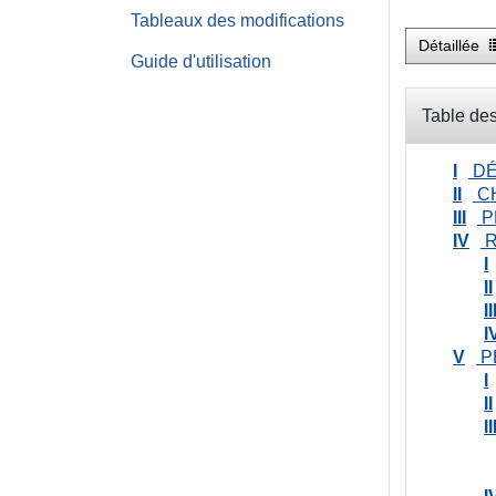
Tableaux des modifications
Détaillée
Guide d'utilisation
Table des
I
DÉ
II
CH
III
P
IV
R
I
II
II
I
V
P
I
II
II
I