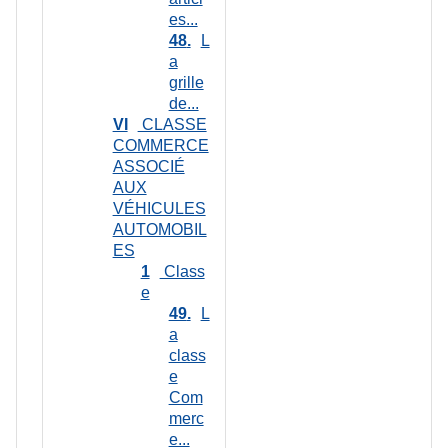
es...
48
L
a
grille
de...
VI
CLASSE
COMMERCE
ASSOCIÉ
AUX
VÉHICULES
AUTOMOBIL
ES
1
Class
e
49
L
a
class
e
Com
merc
e...