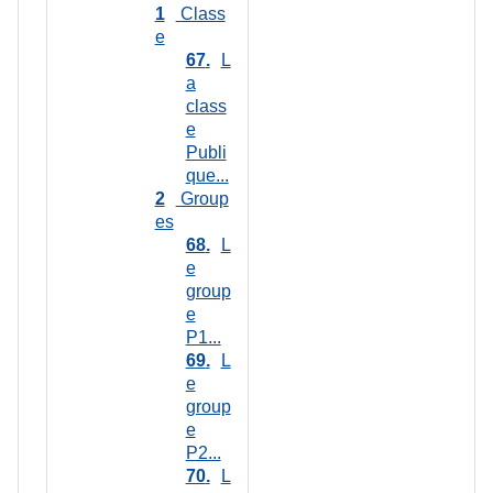
1
Class
e
67
L
a
class
e
Publi
que...
2
Group
es
68
L
e
group
e
P1...
69
L
e
group
e
P2...
70
L