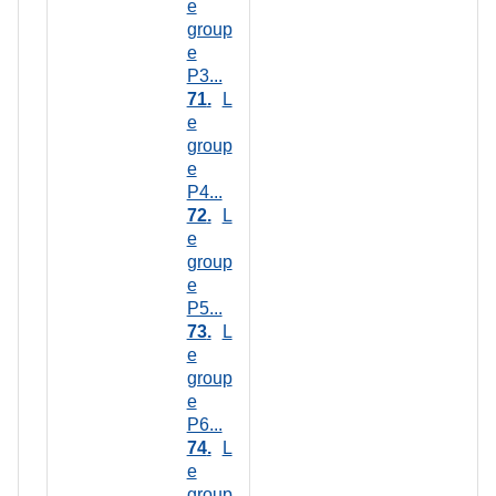
e
group
e
P3...
71
L
e
group
e
P4...
72
L
e
group
e
P5...
73
L
e
group
e
P6...
74
L
e
group