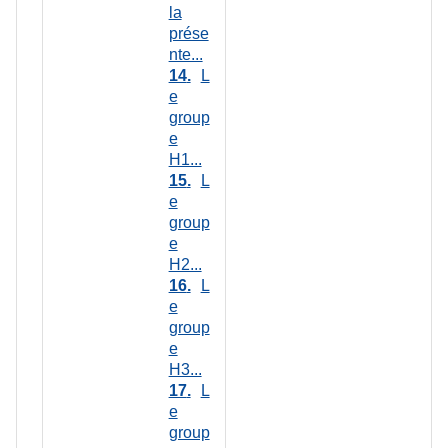
la
prése
nte...
14
L
e
group
e
H1...
15
L
e
group
e
H2...
16
L
e
group
e
H3...
17
L
e
group