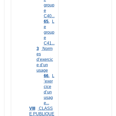
group
e
C40...
65
L
e
group
e
C41...
3
Norm
es
d’exercic
e d’un
usage
66
L
’exer
cice
d’un
usag
e...
VIII
CLASS
E PUBLIQUE