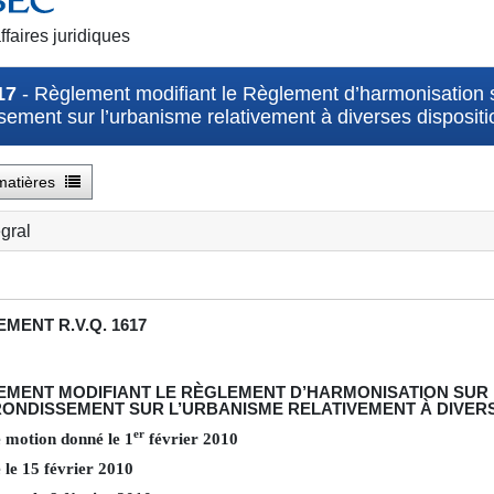
ffaires juridiques
17
- Règlement modifiant le Règlement d’harmonisation s
sement sur l’urbanisme relativement à diverses dispositi
matières
égral
EMENT
R.V.Q. 1617
EMENT MODIFIANT LE RÈGLEMENT D’HARMONISATION SUR 
ONDISSEMENT SUR L’URBANISME RELATIVEMENT À DIVERS
er
e motion donné le
1
février
2010
 le
15
février
2010