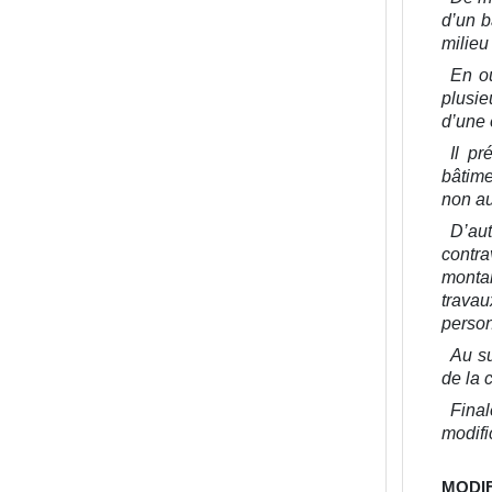
d’un 
milieu
En ou
plusie
d’une 
Il pr
bâtime
non au
D’au
contr
monta
travau
perso
Au su
de la 
Final
modifi
MODIF