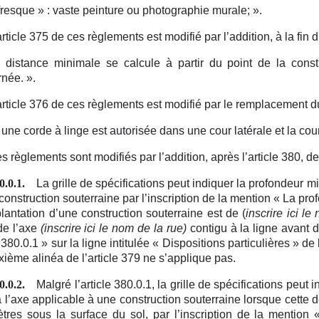
fresque » :
vaste peinture ou photographie murale;
».
article 375 de ces règlements est modifié par l’addition, à la fin d
 distance minimale se calcule à partir du point de la const
rnée.
».
article 376 de ces règlements est modifié par le remplacement du
une corde à linge est autorisée dans une cour latérale et la cour
s règlements sont modifiés par l’addition, après l’article 380, des
La grille de spécifications peut indiquer la profondeur m
0.0.1.
construction souterraine par l’inscription de la mention « La p
plantation d’une construction souterraine est de (
inscrire ici l
 de l’axe
(inscrire ici le nom de la rue)
contigu à la ligne avant d
e 380.0.1 » sur la ligne intitulée « Dispositions particulières » d
xième alinéa de l’article 379 ne s’applique pas.
Malgré l’article 380.0.1, la grille de spécifications peu
0.0.2.
à l’axe applicable à une construction souterraine lorsque cette
tres sous la surface du sol, par l’inscription de la mentio