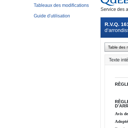
Tableaux des modifications
Service des a
Guide d'utilisation
R.V.Q. 16
d’arrondis
Table des 
Texte int
RÈGL
RÈGL
D’ARR
Avis d
Adopté