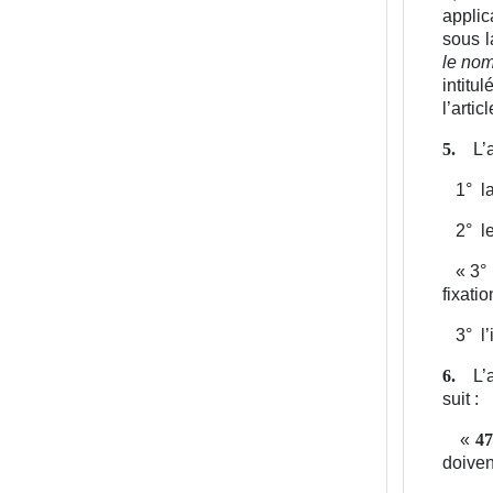
applic
sous l
le nom
intitu
l’arti
L’
5.
1°
l
2°
l
«
3°
fixati
3°
l
L’
6.
suit :
«
47
doiven