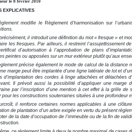
ueur le
8
février
2010
 EXPLICATIVES
èglement modifie le
Règlement d’harmonisation sur l’urban
itions.
précisément, il introduit une définition du mot « fresque » et mod
aire les fresques. Par ailleurs, il restreint l’assujettissement 
ertificat d’autorisation à l’approbation de plans d’implantati
es peintes ou apposées sur un mur extérieur plutôt qu’aux ensei
glement précise également le mode de calcul de la distance m
ne marge peut être implantée d’une ligne latérale de lot et d’une
 d’implantation des cordes à linge attachées et détachées d’
vant. Il prévoit aussi la possibilité d’appliquer une marge 
raine par l’inscription d’une mention à cet effet à la grille de
er pour les constructions souterraines situées à une profondeur 
rcroît, il renforce certaines normes applicables à une clôture
gation de plantation d’un arbre exigée en vertu du présent règl
ter de la date d’occupation de l’immeuble ou de la fin de validit
struction.
me, ce règlement limite à deux le nombre maximal de cases de