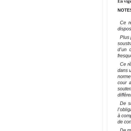
En vig
NOTES
Ce r
dispos
Plus 
soustr
d’un c
fresqu
Ce rè
dans u
normes
cour a
souter
différ
De su
l’obli
à comp
de con
De mê