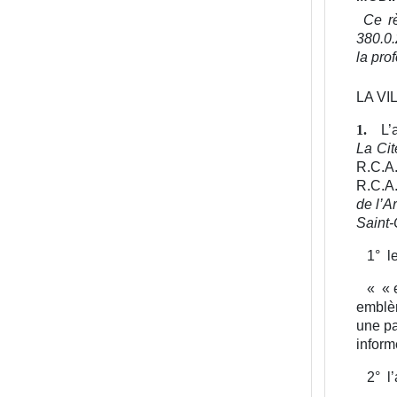
Ce rè
380.0.
la pro
LA VI
L’
1.
La Cit
R.C.
R.C.A
de l’A
Saint-
1°
l
«
« 
emblèm
une pa
informe
2°
l