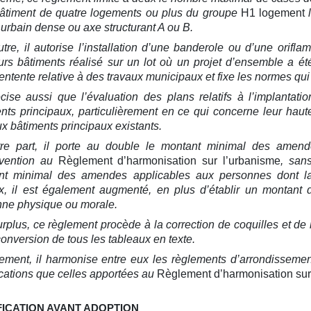
bâtiment de quatre logements ou plus du groupe
H1 logement
l
 urbain dense ou axe structurant A ou B.
tre, il autorise l’installation d’une banderole ou d’une orifla
urs bâtiments réalisé sur un lot où un projet d’ensemble a 
entente relative à des travaux municipaux et fixe les normes qui
écise aussi que l’évaluation des plans relatifs à l’implantatio
nts principaux, particulièrement en ce qui concerne leur haute
x bâtiments principaux existants.
tre part, il porte au double le montant minimal des amend
avention au
Règlement d’harmonisation sur l’urbanisme
, san
nt minimal des amendes applicables aux personnes dont la p
x, il est également augmenté, en plus d’établir un montant d
nne physique ou morale.
rplus, ce règlement procède à la correction de coquilles et de
conversion de tous les tableaux en texte.
ement, il harmonise entre eux les règlements d’arrondissemen
cations que celles apportées au
Règlement d’harmonisation sur
ICATION AVANT ADOPTION