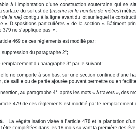
able à l’implantation d’une construction souterraine qui se 
a surface du sol est de (
inscrire ici le nombre de mètres
) mètres
 de la rue)
contigu à la ligne avant du lot sur lequel la constructi
lée « Dispositions particulières » de la section « Bâtiment pr
cle 379 ne s’applique pas.
».
article 469 de ces règlements est modifié par :
a suppression du paragraphe 2°;
e remplacement du paragraphe 3° par le suivant :
elle ne comporte à son bas, sur une section continue d’une h
on, de saillie ou de partie ajourée pouvant permettre ou en facilit
’insertion, au paragraphe 4°, après les mots « à travers », des 
article 479 de ces règlements est modifié par le remplacement 
La végétalisation visée à l’article 478 et la plantation d’u
9.
t être complétées dans les 18 mois suivant la première des éven