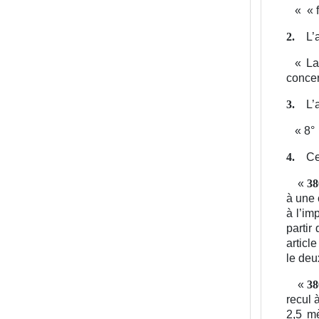
«
« 
L’
2.
«
La
conce
L’
3.
«
8°
Ce
4.
«
38
à une 
à l’im
partir
articl
le deu
«
38
recul 
2,5 mè