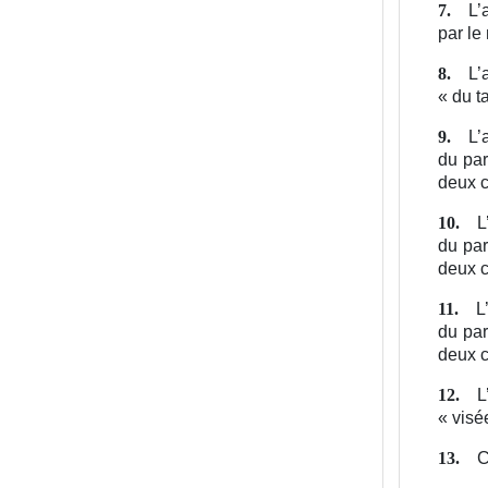
L’
7.
par le
L’
8.
« du t
L’
9.
du par
deux c
L
10.
du par
deux c
L
11.
du par
deux c
L
12.
« visée
C
13.