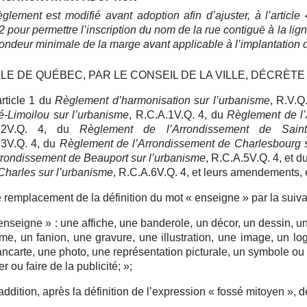
glement est modifié avant adoption afin d’ajuster, à l’article 
2 pour permettre l’inscription du nom de la rue contiguë à la lign
fondeur minimale de la marge avant applicable à l’implantation 
LLE DE QUÉBEC, PAR LE CONSEIL DE LA VILLE, DÉCRÈTE 
article 1 du
Règlement d’harmonisation sur l’urbanisme
, R.V.Q
é-Limoilou sur l’urbanisme
, R.C.A.1V.Q. 4, du
Règlement de l’
A.2V.Q. 4, du
Règlement de l’Arrondissement de Sainte
.3V.Q. 4, du
Règlement de l’Arrondissement de Charlesbourg s
rrondissement de Beauport sur l’urbanisme
, R.C.A.5V.Q. 4, et d
Charles sur l’urbanisme
, R.C.A.6V.Q. 4, et leurs amendements, e
e remplacement de la définition du mot « enseigne » par la suiva
enseigne » :
une affiche, une banderole, un décor, un dessin, un
e, un fanion, une gravure, une illustration, une image, un 
ncarte, une photo, une représentation picturale, un symbole ou u
r ou faire de la publicité;
»;
’addition, après la définition de l’expression « fossé mitoyen », de