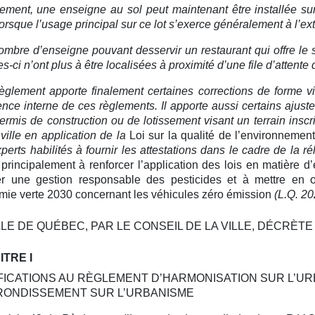
ement, une enseigne au sol peut maintenant être installée sur 
lorsque l’usage principal sur ce lot s’exerce généralement à l’ext
ombre d’enseigne pouvant desservir un restaurant qui offre le 
les-ci n’ont plus à être localisées à proximité d’une file d’attente
èglement apporte finalement certaines corrections de forme vi
nce interne de ces règlements. Il apporte aussi certains ajus
ermis de construction ou de lotissement visant un terrain inscri
 ville en application de la
Loi sur la qualité de l’environnemen
perts habilités à fournir les attestations dans le cadre de la r
 principalement à renforcer l’application des lois en matière 
er une gestion responsable des pesticides et à mettre en
ie verte 2030 concernant les véhicules zéro émission
(L.Q. 202
LLE DE QUÉBEC, PAR LE CONSEIL DE LA VILLE, DÉCRÈTE 
TRE I
FICATIONS AU RÈGLEMENT D’HARMONISATION SUR L’U
RONDISSEMENT SUR L’URBANISME