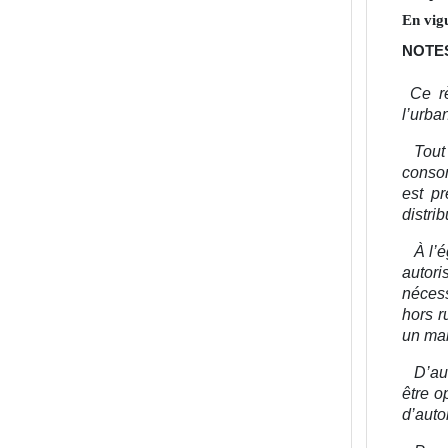
En vig
NOTES
Ce r
l’urba
Tout
consom
est p
distri
À l’
autori
nécess
hors r
un mar
D’au
être o
d’auto