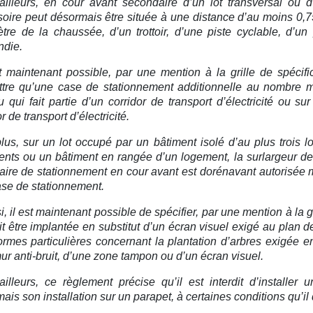
ailleurs, en cour avant secondaire d’un lot transversal ou d’
oire peut désormais être située à une distance d’au moins 0,75
tre de la chaussée, d’un trottoir, d’une piste cyclable, d’u
ndie.
st maintenant possible, par une mention à la grille de spécif
tre qu’une case de stationnement additionnelle au nombre mi
u qui fait partie d’un corridor de transport d’électricité ou s
r de transport d’électricité.
lus, sur un lot occupé par un bâtiment isolé d’au plus trois 
nts ou un bâtiment en rangée d’un logement, la surlargeur d
aire de stationnement en cour avant est dorénavant autorisée m
se de stationnement.
, il est maintenant possible de spécifier, par une mention à la gr
it être implantée en substitut d’un écran visuel exigé au plan 
rmes particulières concernant la plantation d’arbres exigée 
ur anti-bruit, d’une zone tampon ou d’un écran visuel.
ailleurs, ce règlement précise qu’il est interdit d’installe
ais son installation sur un parapet, à certaines conditions qu’il