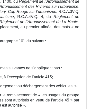
Q. 1400,
du
Règlement de l’Arrondissement de
Arrondissement des Rivières sur l’urbanisme
,
lery–Cap‑Rouge sur l’urbanisme
, R.C.A.3V.Q.
banisme
, R.C.A.4V.Q. 4, du
Règlement de
Règlement de l’Arrondissement de La Haute-
emplacement, au premier alinéa, des mots « ne
paragraphe 10°, du suivant :
.
ormes suivantes ne s’appliquent pas :
, à l’exception de l’article 415;
u chargement ou déchargement des véhicules.
».
par le remplacement de « les usages du groupe
 sont autorisés en vertu de l’article 45 » par
l
est autorisé ».