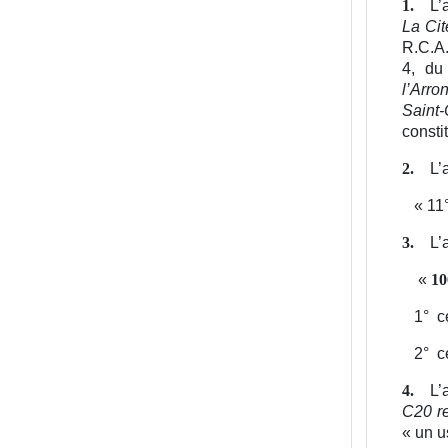
L’
1.
La Cit
R.C.A
4, d
l’Arro
Saint-
consti
L’
2.
«
11
L’
3.
«
10
1°
c
2°
c
L’
4.
C20 re
« un u