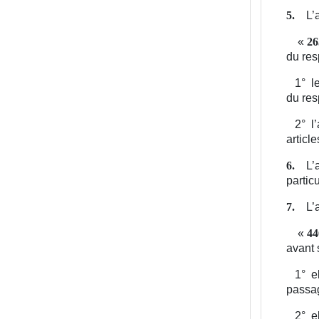
L’
5.
«
26
du res
1°
l
du res
2°
l
articl
L’
6.
partic
L’
7.
«
44
avant 
1°
e
passag
2°
e