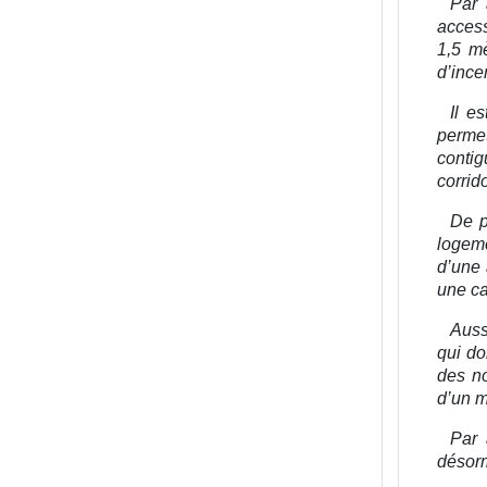
Par 
access
1,5 mè
d’ince
Il e
permet
contig
corrido
De p
logeme
d’une 
une ca
Aussi
qui do
des no
d’un m
Par 
désorm