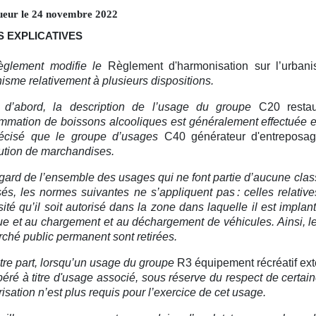
ueur le
24
novembre
2022
 EXPLICATIVES
èglement modifie le
Règlement d'harmonisation sur l’urban
nisme relativement à plusieurs dispositions.
 d’abord, la description de l’usage du groupe
C20 restau
mation de boissons alcooliques est généralement effectuée 
récisé que le groupe d’usages
C40 générateur d'entreposa
bution de marchandises.
égard de l’ensemble des usages qui ne font partie d’aucune clas
sés, les normes suivantes ne s’appliquent pas : celles relativ
ité qu’il soit autorisé dans la zone dans laquelle il est implan
ue et au chargement et au déchargement de véhicules. Ainsi, l
ché public permanent sont retirées.
tre part, lorsqu’un usage du groupe
R3 équipement récréatif ext
péré à titre d'usage associé, sous réserve du respect de certaine
risation n’est plus requis pour l’exercice de cet usage.