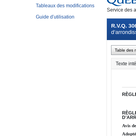
Tableaux des modifications
Service des a
Guide d'utilisation
R.V.Q. 30
d’arrondis
Table des 
Texte int
RÈGL
RÈGL
D’ARR
Avis d
Adopté