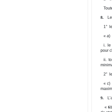
Tout
Le
8.
1°
l
«
a
)
i.
le
pour c
ii.
to
minima
2°
l
«
c
)
maxima
L’
9.
«
61