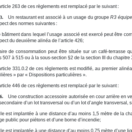
article 263 de ces règlements est remplacé par le suivant :
Un restaurant est associé à un usage du groupe
R3 équipem
3.
pect des normes suivantes :
e bâtiment dans lequel l’usage associé est exercé peut être c
pect du deuxième alinéa de l’article 426;
’aire de consommation peut être située sur un café-terrasse 
es 507 à 515 ou à la sous-section §2 de la section III du chapitre 
article 331.0.2 de ces règlements est modifié, au premier alin
ulières » par « Dispositions particulières ».
article 446 de ces règlements est remplacé par le suivant :
Une construction accessoire autorisée en cour arrière en ve
6.
secondaire d’un lot transversal ou d’un lot d’angle transversal,
lle est implantée à une distance d’au moins 1,5 mètre de la chau
e public pour piétons et d’une borne d’incendie;
lle est implantée à une distance d’au moins 0,75 mètre d’une lig