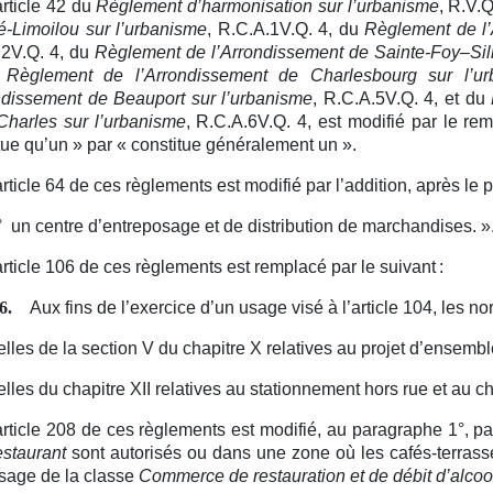
article 42 du
Règlement d’harmonisation sur l’urbanisme
, R.V.
é-Limoilou sur l’urbanisme
, R.C.A.1V.Q. 4, du
Règlement de l’
.2V.Q. 4, du
Règlement de l’Arrondissement de Sainte‑Foy–Sil
u
Règlement de l’Arrondissement de Charlesbourg sur l’ur
ndissement de Beauport sur l’urbanisme
, R.C.A.5V.Q. 4, et du
Charles sur l’urbanisme
, R.C.A.6V.Q. 4, est modifié par le r
tue qu’un » par « constitue généralement un ».
article 64 de ces règlements est modifié par l’addition, après le 
°
un centre d’entreposage et de distribution de marchandises.
»
article 106 de ces règlements est remplacé par le suivant :
Aux fins de l’exercice d’un usage visé à l’article 104, les n
6.
elles de la section V du chapitre X relatives au projet d’ensemble
elles du chapitre XII relatives au stationnement hors rue et a
article 208 de ces règlements est modifié, au paragraphe 1°, 
staurant
sont autorisés ou dans une zone où les cafés-terrasses
sage de la classe
Commerce de restauration et de débit d’alcoo