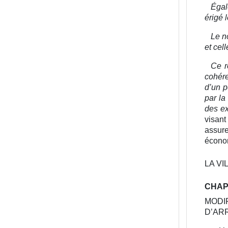
Égal
érigé 
Le n
et cel
Ce r
cohére
d’un p
par la
des ex
visant
assur
économ
LA VI
CHAPI
MODI
D’AR