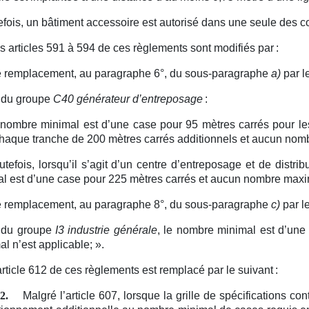
efois, un bâtiment accessoire est autorisé dans une seule des c
s articles 591 à 594 de ces règlements sont modifiés par :
e remplacement, au paragraphe 6°, du sous-paragraphe
a)
par le
du groupe
C40 générateur d’entreposage
:
 nombre minimal est d’une case pour 95 mètres carrés pour le
haque tranche de 200 mètres carrés additionnels et aucun nomb
utefois, lorsqu’il s’agit d’un centre d’entreposage et de dist
l est d’une case pour 225 mètres carrés et aucun nombre maxim
e remplacement, au paragraphe 8°, du sous-paragraphe
c)
par le
du groupe
I3 industrie générale
, le nombre minimal est d’une
l n’est applicable;
».
article 612 de ces règlements est remplacé par le suivant :
Malgré l’article 607, lorsque la grille de spécifications co
2.