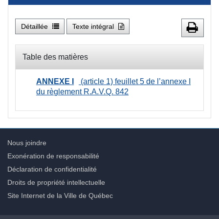
Détaillée
Texte intégral
Table des matières
ANNEXE I
(article 1)
feuillet 5 de l’annexe I
du règlement R.A.V.Q. 842
Nous joindre
Exonération de responsabilité
Déclaration de confidentialité
Droits de propriété intellectuelle
Site Internet de la Ville de Québec