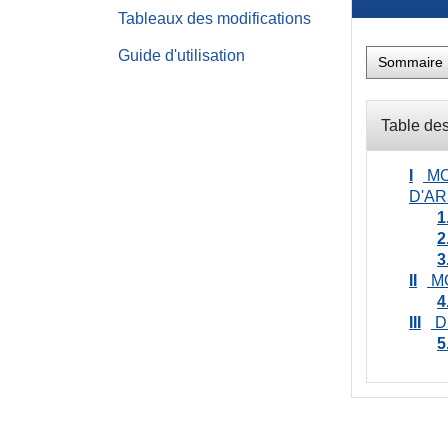
Tableaux des modifications
Guide d'utilisation
Sommaire
Table des
I
MO
D'A
1
2
3
II
MO
4
III
D
5