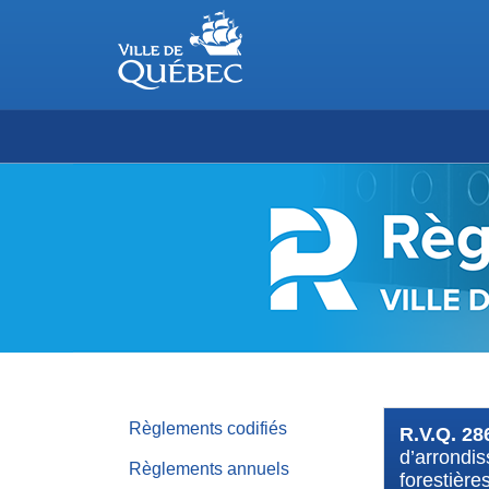
RÈGLEMENTS
DE
LA
VILLE
DE
QUÉBEC
Règlements codifiés
R.V.Q. 28
d’arrondi
Règlements annuels
forestière