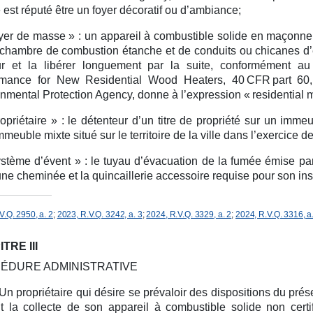
est réputé être un foyer décoratif ou d’ambiance;
yer de masse » :
un appareil à combustible solide en maçonneri
chambre de combustion étanche et de conduits ou chicanes d’
ur et la libérer longuement par la suite, conformément au
rmance for New Residential Wood Heaters, 40 CFR part 60, 
nmental Protection Agency, donne à l’expression « residential 
opriétaire » :
le détenteur d’un titre de propriété sur un immeu
mmeuble mixte situé sur le territoire de la ville dans l’exercice
stème d’évent » :
le tuyau d’évacuation de la fumée émise par
ne cheminée et la quincaillerie accessoire requise pour son inst
V.Q. 2950, a. 2
;
2023, R.V.Q. 3242, a. 3
;
2024, R.V.Q. 3329, a. 2
;
2024, R.V.Q. 3316, a
TRE III
ÉDURE ADMINISTRATIVE
Un propriétaire qui désire se prévaloir des dispositions du prés
t la collecte de son appareil à combustible solide non certi