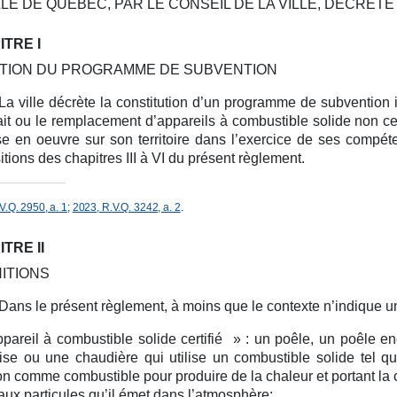
LLE DE QUÉBEC, PAR LE CONSEIL DE LA VILLE, DÉCRÈTE 
TRE I
TION DU PROGRAMME DE SUBVENTION
La ville décrète la constitution d’un programme de subvention 
rait ou le remplacement d’appareils à combustible solide non cer
e en oeuvre sur son territoire dans l’exercice de ses compét
itions des chapitres III à VI du présent règlement.
V.Q. 2950, a. 1
;
2023, R.V.Q. 3242, a. 2
.
TRE II
NITIONS
Dans le présent règlement, à moins que le contexte n’indique un
pareil à combustible solide certifié » :
un poêle, un poêle en
ise ou une chaudière qui utilise un combustible solide tel q
n comme combustible pour produire de la chaleur et portant la 
t aux particules qu’il émet dans l’atmosphère;