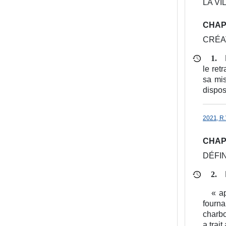
LA VI
CHAPI
CRÉA
1.
le ret
sa mis
dispos
2021, R.
CHAPI
DÉFI
2.
« ap
fourna
charbo
a trai