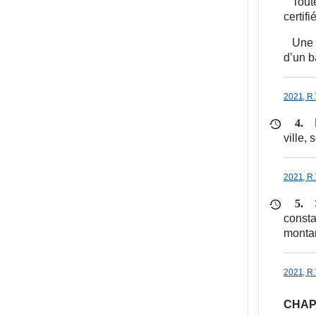
Tout
certifi
Une 
d’un b
2021, R.
4.
ville,
2021, R.
5.
consta
montan
2021, R.
CHAP