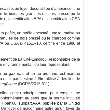
ncastré, un foyer décoratif ou d’ambiance, une
ue le bois, les granules de bois pressé ou le
ni la certification EPA ni la certification CSA
re;
un poêle, un poêle encastré, une fournaise ou
s granules de bois pressé ou le charbon comme
EPA ou CSA B 415.1–10, certifié entre 1988 et
issement de La Cité-Limoilou, responsable de la
rôle environnemental, ou leur représentant;
té au gaz naturel ou au propane, est marqué
n’est pas destiné à être utilisé à des fins de
nergétique
(DORS/2016-311);
olide conçu principalement pour remplir une
, conformément au sens que la norme intitulée
 part 60, subpart AAA, publiée par la United
. Un foyer de maçonnerie autre qu’un foyer de