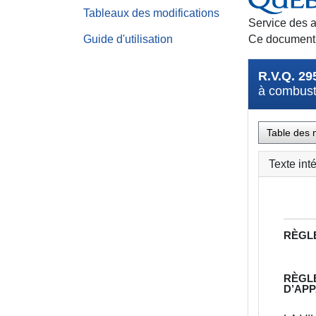
Tableaux des modifications
Service des a
Guide d'utilisation
Ce document e
R.V.Q. 29
à combusti
Table des 
Texte int
RÈGL
RÈGL
D’APP