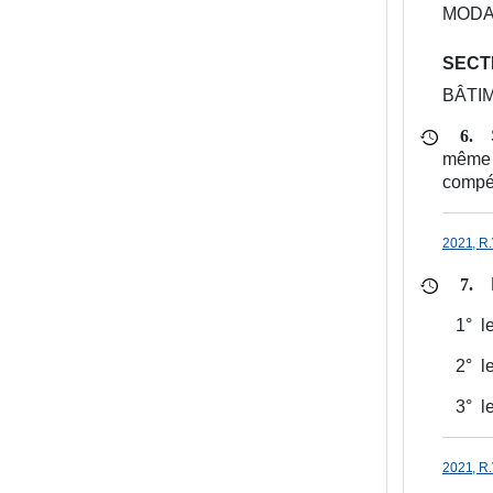
MODA
SECTI
BÂTI
6.
même q
compét
2021, R.
7.
1°
l
2°
l
3°
l
2021, R.