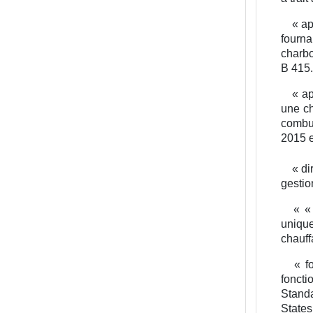
« ap
fourna
charbo
B 415.
« ap
une ch
combus
2015 e
« di
gestio
« « 
unique
chauff
« fo
foncti
Standa
States