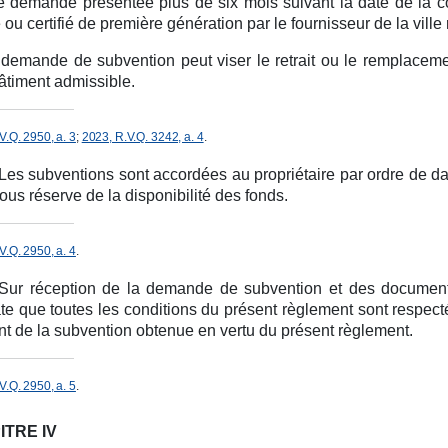
e demande présentée plus de six mois suivant la date de la co
é ou certifié de première génération par le fournisseur de la ville r
demande de subvention peut viser le retrait ou le remplacemen
âtiment admissible.
V.Q. 2950, a. 3
;
2023, R.V.Q. 3242, a. 4
.
Les subventions sont accordées au propriétaire par ordre de 
 sous réserve de la disponibilité des fonds.
V.Q. 2950, a. 4
.
Sur réception de la demande de subvention et des document d
te que toutes les conditions du présent règlement sont respecté
t de la subvention obtenue en vertu du présent règlement.
V.Q. 2950, a. 5
.
ITRE IV