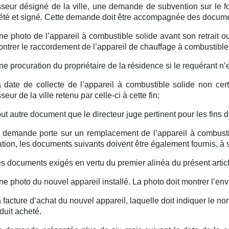
sseur désigné de la ville, une demande de subvention sur le for
té et signé. Cette demande doit être accompagnée des docume
ne photo de l’appareil à combustible solide avant son retrait 
ontrer le raccordement de l’appareil de chauffage à combustibl
ne procuration du propriétaire de la résidence si le requérant n’es
a date de collecte de l’appareil à combustible solide non cert
seur de la ville retenu par celle-ci à cette fin;
out autre document que le directeur juge pertinent pour les fins
a demande porte sur un remplacement de l’appareil à combustibl
tion, les documents suivants doivent être également fournis, à s
es documents exigés en vertu du premier alinéa du présent articl
ne photo du nouvel appareil installé. La photo doit montrer l’en
a facture d’achat du nouvel appareil, laquelle doit indiquer le nom
duit acheté.