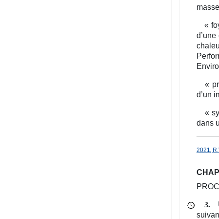
masse 
« fo
d’une 
chale
Perfo
Enviro
« pr
d’un i
« sy
dans u
2021, R.
CHAPI
PROC
3.
suivan