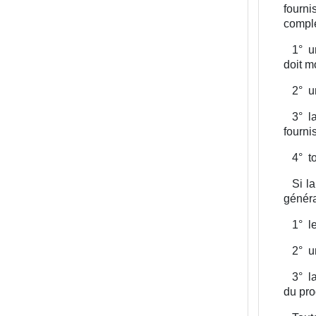
fourni
complé
1°
u
doit m
2°
u
3°
l
fournis
4°
t
Si l
généra
1°
l
2°
u
3°
l
du pro