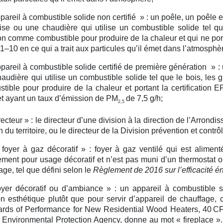
pareil à combustible solide non certifié » :
un poêle, un poêle e
ise ou une chaudière qui utilise un combustible solide tel q
n comme combustible pour produire de la chaleur et qui ne porte 
1–10 en ce qui a trait aux particules qu’il émet dans l’atmosphè
pareil à combustible solide certifié de première génération » :
audière qui utilise un combustible solide tel que le bois, le
tible pour produire de la chaleur et portant la certification 
t ayant un taux d’émission de PM
de 7,5 g/h;
2,5
recteur » :
le directeur d’une division à la direction de l’Arrond
n du territoire, ou le directeur de la Division prévention et cont
foyer à gaz décoratif » :
foyer à gaz ventilé qui est alimen
ment pour usage décoratif et n’est pas muni d’un thermostat ou 
age, tel que défini selon le
Règlement de 2016 sur l’efficacité é
yer décoratif ou d’ambiance » :
un appareil à combustible s
on esthétique plutôt que pour servir d’appareil de chauffage
rds of Performance for New Residential Wood Heaters, 40 CFR
 Environmental Protection Agency, donne au mot « fireplace »