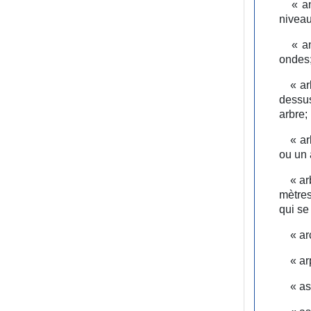
« an
niveau
« an
ondes
« ar
dessu
arbre;
« ar
ou un 
« ar
mètres
qui se
« ar
« ar
« as