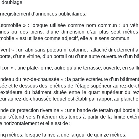
e doublage;
enregistrement d’annonces publicitaires;
tomobile » :
lorsque utilisée comme nom commun : un véhic
nnes ou des biens, d’une dimension d’au plus sept mètres
mobile » est utilisée comme adjectif, elle a le sens commun;
vent » :
un abri sans poteau ni colonne, rattaché directement a
porte, d’une vitrine, d’un portail ou d’une autre ouverture d’un b
lcon » :
une plate-forme, autre qu’une terrasse, ouverte, en saill
ndeau du rez-de-chaussée » :
la partie extérieure d’un bâtimen
ée et le dessous des fenêtres de l’étage supérieur au rez-de-ch
 extérieure du bâtiment située entre le quart supérieur du rez
eur au rez-de-chaussée lequel est établi par rapport au plancher
nde de protection riveraine » :
une bande de terrain qui borde la
 qui s'étend vers l'intérieur des terres à partir de la limite ext
 horizontalement et elle est de :
inq mètres, lorsque la rive a une largeur de quinze mètres;