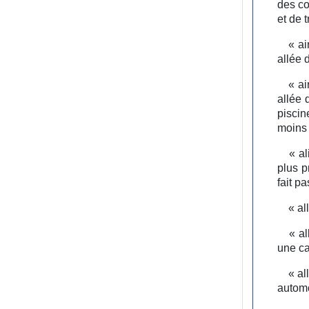
des co
et de 
« ai
allée 
« ai
allée 
piscin
moins 
« al
plus p
fait pa
« al
« al
une ca
« al
automo