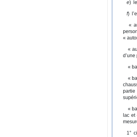
e
)
l
f
)
l’
« au
perso
« auto
« au
d’une 
« ba
« ba
chauss
partie
supéri
« ba
lac et
mesure
1°
c