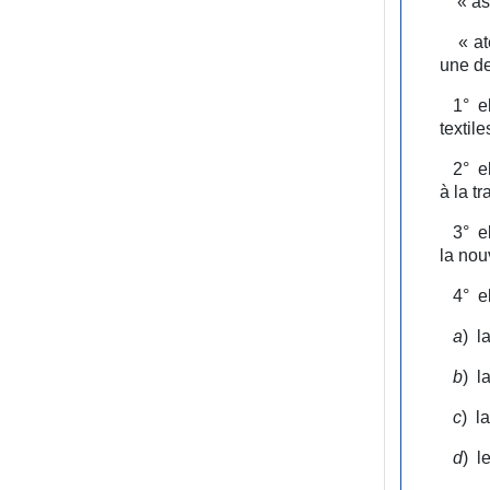
« ass
« ate
une de
1°
e
textil
2°
e
à la t
3°
e
la nou
4°
e
a
)
l
b
)
l
c
)
l
d
)
l