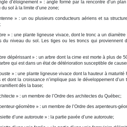
gle d’éloignement » :
angle formé par la rencontre d’un plan
 du sol à la limite d’une zone;
tenne » :
un ou plusieurs conducteurs aériens et sa structure
;
bre » :
une plante ligneuse vivace, dont le tronc a un diamètre
s du niveau du sol. Les tiges ou les troncs qui provienne
bre dépérissant » :
un arbre dont la cime est morte à plus de 
arbre qui est dans un état de détérioration susceptible de cause
buste » :
une plante ligneuse vivace dont la hauteur à maturité 
 et dont la croissance n’implique pas le développement d’un t
 ramifient dès la base;
chitecte » :
un membre de l’Ordre des architectes du Québec;
penteur-géomètre » :
un membre de l’Ordre des arpenteurs-géo
siette d’une autoroute » :
la partie pavée d’une autoroute;