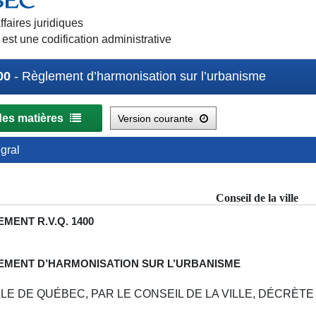
ffaires juridiques
st une codification administrative
00
- Règlement d’harmonisation sur l’urbanisme
des matières
Version courante
égral
Conseil de la ville
EMENT
R.V.Q. 1400
EMENT D’HARMONISATION SUR L’URBANISME
LLE DE QUÉBEC, PAR LE CONSEIL DE LA VILLE, DÉCRÈTE 