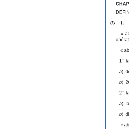
CHAPI
DÉFI
1.
« ab
opérat
« ab
1°
l
a
)
d
b
)
2
2°
l
a
)
l
b
)
d
« ab