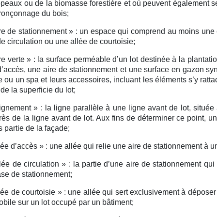
peaux ou de la biomasse forestière et où peuvent également se
tronçonnage du bois;
re de stationnement » :
un espace qui comprend au moins une c
de circulation ou une allée de courtoisie;
re verte » :
la surface perméable d’un lot destinée à la plantatio
d’accès, une aire de stationnement et une surface en gazon synt
e ou un spa et leurs accessoires, incluant les éléments s’y ratt
de la superficie du lot;
ignement » :
la ligne parallèle à une ligne avant de lot, située
rès de la ligne avant de lot. Aux fins de déterminer ce point,
s partie de la façade;
lée d’accès » :
une allée qui relie une aire de stationnement à u
lée de circulation » :
la partie d’une aire de stationnement qu
se de stationnement;
lée de courtoisie » :
une allée qui sert exclusivement à déposer
bile sur un lot occupé par un bâtiment;