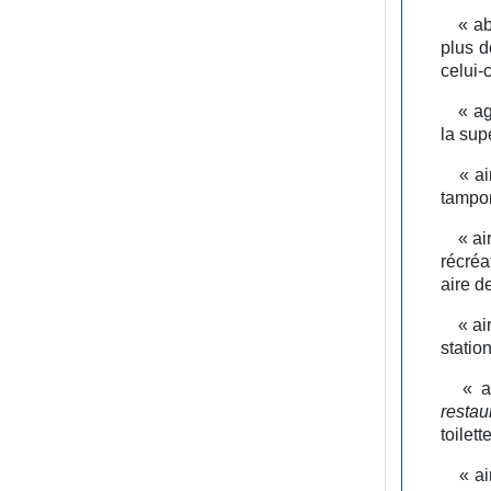
« ab
plus d
celui-c
« ag
la sup
« ai
tampon
« ai
récréa
aire d
« ai
statio
« a
restau
toilett
« ai