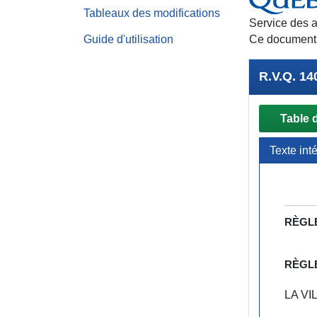
Tableaux des modifications
Service des a
Guide d'utilisation
Ce document e
R.V.Q. 14
Table 
Texte int
RÈGL
RÈGL
LA VI