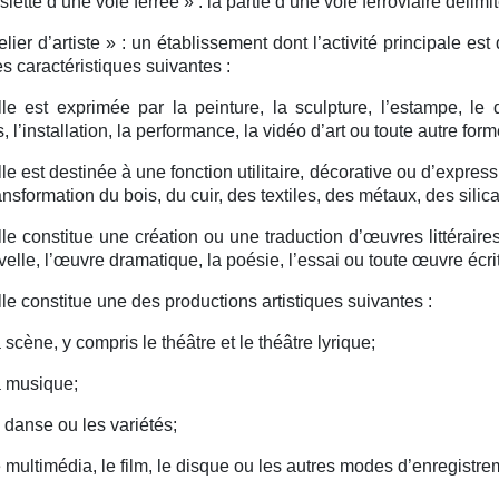
iette d’une voie ferrée » :
la partie d’une voie ferroviaire délimit
lier d’artiste » :
un établissement dont l’activité principale es
s caractéristiques suivantes :
lle est exprimée par la peinture, la sculpture, l’estampe, le de
es, l’installation, la performance, la vidéo d’art ou toute autre 
lle est destinée à une fonction utilitaire, décorative ou d’expres
ransformation du bois, du cuir, des textiles, des métaux, des silic
lle constitue une création ou une traduction d’œuvres littéraire
velle, l’œuvre dramatique, la poésie, l’essai ou toute œuvre écr
lle constitue une des productions artistiques suivantes :
a scène, y compris le théâtre et le théâtre lyrique;
a musique;
a danse ou les variétés;
e multimédia, le film, le disque ou les autres modes d’enregistre